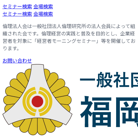
コ
ナ
セミナー検索
会場検索
ン
ビ
セミナー検索
会場検索
テ
ゲ
倫理法人会は一般社団法人倫理研究所の法人会員によって組
ン
ー
織された会です。倫理経営の実践と普及を目的とし、企業経
ツ
シ
営者を対象に「経営者モーニングセミナー」等を開催してお
へ
ョ
ります。
ス
ン
キ
に
お問い合わせ
ッ
移
プ
動