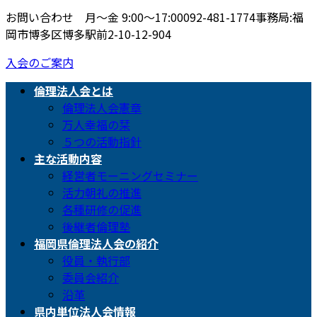
お問い合わせ 月〜金 9:00〜17:00
092-481-1774
事務局:福
岡市博多区博多駅前2-10-12-904
入会のご案内
倫理法人会とは
倫理法人会憲章
万人幸福の栞
５つの活動指針
主な活動内容
経営者モーニングセミナー
活力朝礼の推進
各種研修の促進
後継者倫理塾
福岡県倫理法人会の紹介
役員・執行部
委員会紹介
沿革
県内単位法人会情報