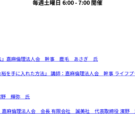
毎週土曜日 6:00 - 7:00 開催
方法』嘉麻倫理法人会 幹事 鹿毛 あさぎ 氏
の余裕を手に入れた方法』 講師：嘉麻倫理法人会 幹事 ライフプラ
濱野 輝弥 氏
師：嘉麻倫理法人会 会長 有限会社 誠美社 代表取締役 濱野 輝