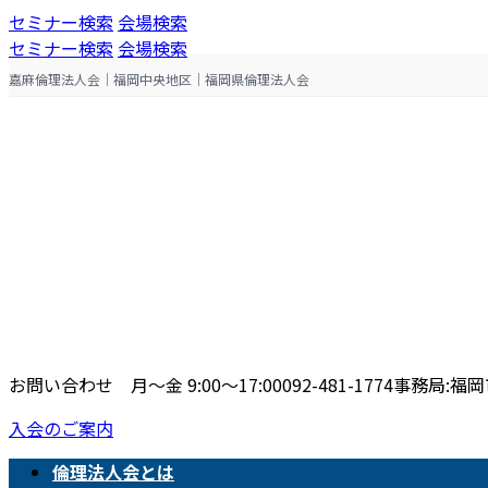
コ
ナ
セミナー検索
会場検索
ン
ビ
セミナー検索
会場検索
テ
ゲ
嘉麻倫理法人会｜福岡中央地区｜福岡県倫理法人会
ン
ー
ツ
シ
へ
ョ
ス
ン
キ
に
ッ
移
プ
動
お問い合わせ 月〜金 9:00〜17:00
092-481-1774
事務局:福岡市
入会のご案内
倫理法人会とは