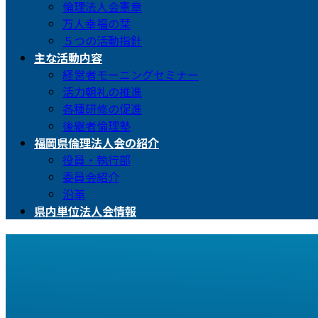
倫理法人会憲章
万人幸福の栞
５つの活動指針
主な活動内容
経営者モーニングセミナー
活力朝礼の推進
各種研修の促進
後継者倫理塾
福岡県倫理法人会の紹介
役員・執行部
委員会紹介
沿革
県内単位法人会情報