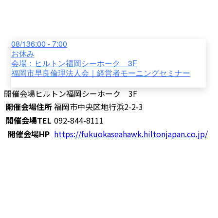
08/13
6:00 - 7:00
お休み
会場：
ヒルトン福岡シーホーク 3F
福岡市早良倫理法人会｜経営者モーニングセミナー
開催会場
ヒルトン福岡シーホーク 3F
開催会場住所
福岡市中央区地行浜2-2-3
開催会場TEL
092-844-8111
開催会場HP
https://fukuokaseahawk.hiltonjapan.co.jp/