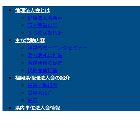
倫理法人会とは
倫理法人会憲章
万人幸福の栞
５つの活動指針
主な活動内容
経営者モーニングセミナー
活力朝礼の推進
各種研修の促進
後継者倫理塾
福岡県倫理法人会の紹介
役員・執行部
委員会紹介
沿革
県内単位法人会情報