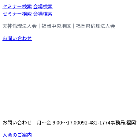
コ
ナ
セミナー検索
会場検索
ン
ビ
セミナー検索
会場検索
テ
ゲ
天神倫理法人会｜福岡中央地区｜福岡県倫理法人会
ン
ー
ツ
シ
お問い合わせ
へ
ョ
ス
ン
キ
に
ッ
移
プ
動
お問い合わせ 月〜金 9:00〜17:00
092-481-1774
事務局:福岡市
入会のご案内