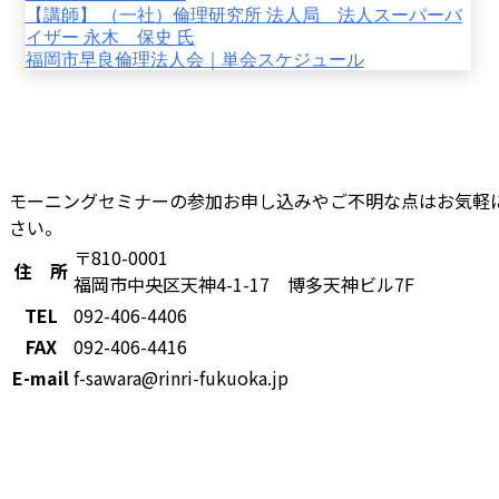
【講師】 （一社）倫理研究所 法人局 法人スーパーバ
イザー 永木 保史 氏
福岡市早良倫理法人会｜単会スケジュール
モーニングセミナーの参加お申し込みやご不明な点はお気軽
さい。
〒810-0001
住 所
福岡市中央区天神4-1-17 博多天神ビル7F
TEL
092-406-4406
FAX
092-406-4416
E-mail
f-sawara@rinri-fukuoka.jp