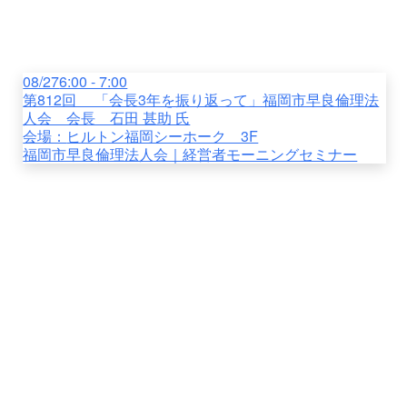
08/27
6:00 - 7:00
第812回 「会長3年を振り返って」福岡市早良倫理法
人会 会長 石田 甚助 氏
会場：
ヒルトン福岡シーホーク 3F
福岡市早良倫理法人会｜経営者モーニングセミナー