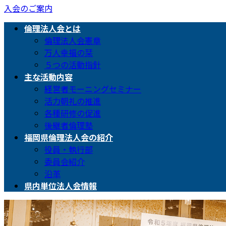
入会のご案内
倫理法人会とは
倫理法人会憲章
万人幸福の栞
５つの活動指針
主な活動内容
経営者モーニングセミナー
活力朝礼の推進
各種研修の促進
後継者倫理塾
福岡県倫理法人会の紹介
役員・執行部
委員会紹介
沿革
県内単位法人会情報