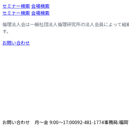
コ
ナ
セミナー検索
会場検索
ン
ビ
セミナー検索
会場検索
テ
ゲ
倫理法人会は一般社団法人倫理研究所の法人会員によって組
ン
ー
す。
ツ
シ
へ
ョ
お問い合わせ
ス
ン
キ
に
ッ
移
プ
動
お問い合わせ 月〜金 9:00〜17:00
092-481-1774
事務局:福岡市