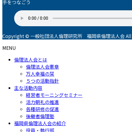
手をつなごう
Copyright © 一般社団法人倫理研究所 福岡県倫理法人会 All Righ
MENU
倫理法人会とは
倫理法人会憲章
万人幸福の栞
５つの活動指針
主な活動内容
経営者モーニングセミナー
活力朝礼の推進
各種研修の促進
後継者倫理塾
福岡県倫理法人会の紹介
役員・執行部