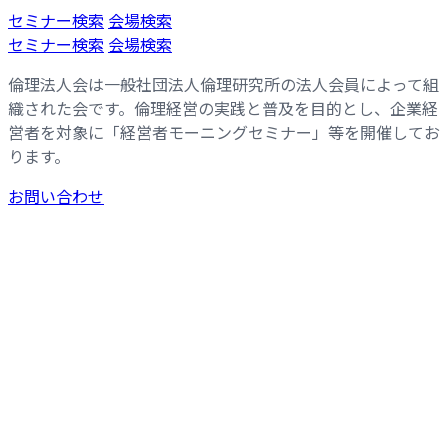
コ
ナ
セミナー検索
会場検索
ン
ビ
セミナー検索
会場検索
テ
ゲ
倫理法人会は一般社団法人倫理研究所の法人会員によって組
ン
ー
織された会です。倫理経営の実践と普及を目的とし、企業経
ツ
シ
営者を対象に「経営者モーニングセミナー」等を開催してお
へ
ョ
ります。
ス
ン
キ
に
お問い合わせ
ッ
移
プ
動