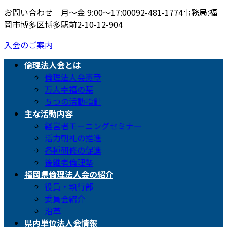
お問い合わせ 月〜金 9:00〜17:00
092-481-1774
事務局:福
岡市博多区博多駅前2-10-12-904
入会のご案内
倫理法人会とは
倫理法人会憲章
万人幸福の栞
５つの活動指針
主な活動内容
経営者モーニングセミナー
活力朝礼の推進
各種研修の促進
後継者倫理塾
福岡県倫理法人会の紹介
役員・執行部
委員会紹介
沿革
県内単位法人会情報