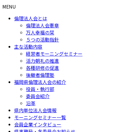
MENU
倫理法人会とは
倫理法人会憲章
万人幸福の栞
５つの活動指針
主な活動内容
経営者モーニングセミナー
活力朝礼の推進
各種研修の促進
後継者倫理塾
福岡県倫理法人会の紹介
役員・執行部
委員会紹介
沿革
県内単位法人会情報
モーニングセミナー一覧
会員企業インタビュー
県事務局・各委員会お知らせ