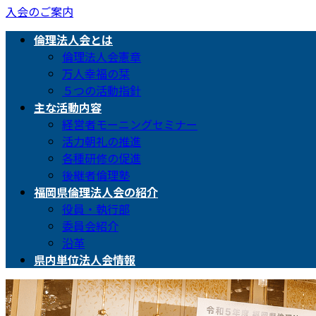
入会のご案内
倫理法人会とは
倫理法人会憲章
万人幸福の栞
５つの活動指針
主な活動内容
経営者モーニングセミナー
活力朝礼の推進
各種研修の促進
後継者倫理塾
福岡県倫理法人会の紹介
役員・執行部
委員会紹介
沿革
県内単位法人会情報