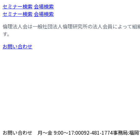
コ
ナ
セミナー検索
会場検索
ン
ビ
セミナー検索
会場検索
テ
ゲ
倫理法人会は一般社団法人倫理研究所の法人会員によって組
ン
ー
す。
ツ
シ
へ
ョ
お問い合わせ
ス
ン
キ
に
ッ
移
プ
動
お問い合わせ 月〜金 9:00〜17:00
092-481-1774
事務局:福岡市