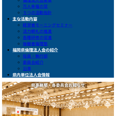
倫理法人会憲章
万人幸福の栞
５つの活動指針
主な活動内容
経営者モーニングセミナー
活力朝礼の推進
各種研修の促進
後継者倫理塾
福岡県倫理法人会の紹介
役員・執行部
委員会紹介
沿革
県内単位法人会情報
県事務局・各委員会お知らせ