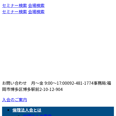
コ
ナ
セミナー検索
会場検索
ン
ビ
セミナー検索
会場検索
テ
ゲ
ン
ー
ツ
シ
へ
ョ
ス
ン
キ
に
ッ
移
プ
動
お問い合わせ 月〜金 9:00〜17:00
092-481-1774
事務局:福
岡市博多区博多駅前2-10-12-904
入会のご案内
倫理法人会とは