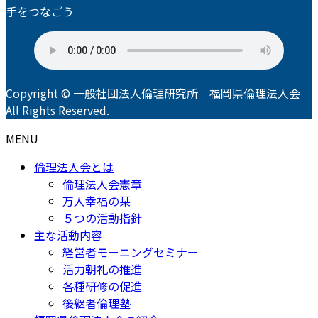
手をつなごう
Copyright © 一般社団法人倫理研究所 福岡県倫理法人会
All Rights Reserved.
MENU
倫理法人会とは
倫理法人会憲章
万人幸福の栞
５つの活動指針
主な活動内容
経営者モーニングセミナー
活力朝礼の推進
各種研修の促進
後継者倫理塾