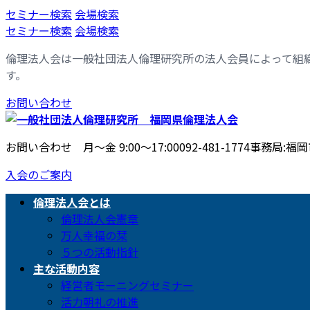
コ
ナ
セミナー検索
会場検索
ン
ビ
セミナー検索
会場検索
テ
ゲ
倫理法人会は一般社団法人倫理研究所の法人会員によって組
ン
ー
す。
ツ
シ
へ
ョ
お問い合わせ
ス
ン
キ
に
ッ
移
お問い合わせ 月〜金 9:00〜17:00
092-481-1774
事務局:福岡市
プ
動
入会のご案内
倫理法人会とは
倫理法人会憲章
万人幸福の栞
５つの活動指針
主な活動内容
経営者モーニングセミナー
活力朝礼の推進