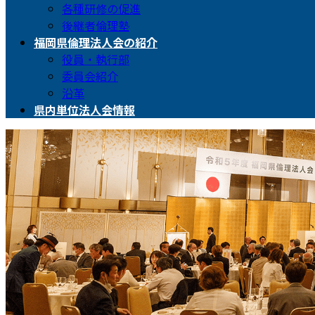
各種研修の促進
後継者倫理塾
福岡県倫理法人会の紹介
役員・執行部
委員会紹介
沿革
県内単位法人会情報