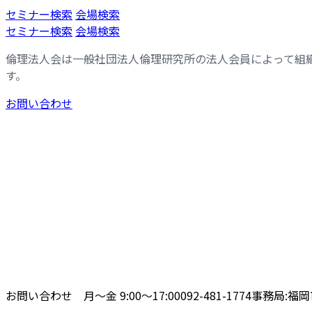
コ
ナ
セミナー検索
会場検索
ン
ビ
セミナー検索
会場検索
テ
ゲ
倫理法人会は一般社団法人倫理研究所の法人会員によって組
ン
ー
す。
ツ
シ
へ
ョ
お問い合わせ
ス
ン
キ
に
ッ
移
プ
動
お問い合わせ 月〜金 9:00〜17:00
092-481-1774
事務局:福岡市