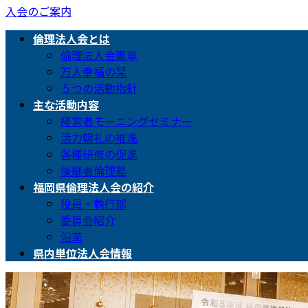
入会のご案内
倫理法人会とは
倫理法人会憲章
万人幸福の栞
５つの活動指針
主な活動内容
経営者モーニングセミナー
活力朝礼の推進
各種研修の促進
後継者倫理塾
福岡県倫理法人会の紹介
役員・執行部
委員会紹介
沿革
県内単位法人会情報