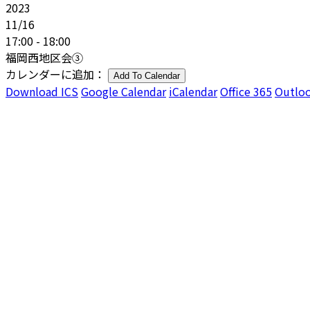
2023
11/16
17:00 - 18:00
福岡西地区会③
カレンダーに追加：
Add To Calendar
Download ICS
Google Calendar
iCalendar
Office 365
Outloo