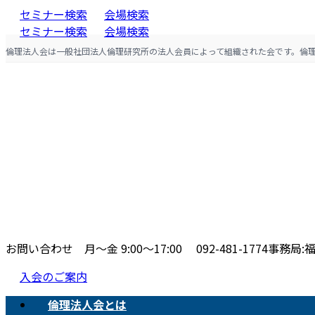
コ
ナ
セミナー検索
会場検索
ン
ビ
セミナー検索
会場検索
テ
ゲ
倫理法人会は一般社団法人倫理研究所の法人会員によって組織された会です。倫
ン
ー
ツ
シ
へ
ョ
ス
ン
キ
に
ッ
移
プ
動
お問い合わせ 月〜金 9:00〜17:00
092-481-1774
事務局:福
入会のご案内
倫理法人会とは