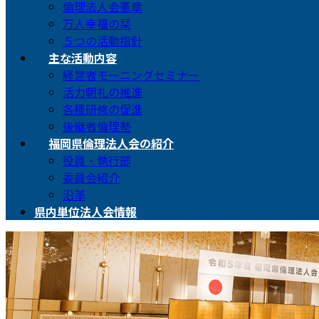
倫理法人会憲章
万人幸福の栞
５つの活動指針
主な活動内容
経営者モーニングセミナー
活力朝礼の推進
各種研修の促進
後継者倫理塾
福岡県倫理法人会の紹介
役員・執行部
委員会紹介
沿革
県内単位法人会情報