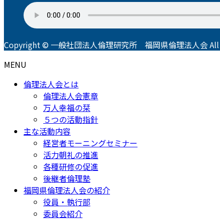
Copyright © 一般社団法人倫理研究所 福岡県倫理法人会 All Righ
MENU
倫理法人会とは
倫理法人会憲章
万人幸福の栞
５つの活動指針
主な活動内容
経営者モーニングセミナー
活力朝礼の推進
各種研修の促進
後継者倫理塾
福岡県倫理法人会の紹介
役員・執行部
委員会紹介