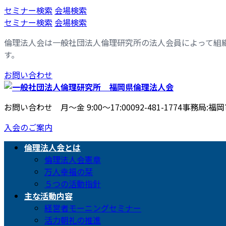
コ
ナ
セミナー検索
会場検索
ン
ビ
セミナー検索
会場検索
テ
ゲ
倫理法人会は一般社団法人倫理研究所の法人会員によって組
ン
ー
す。
ツ
シ
へ
ョ
お問い合わせ
ス
ン
キ
に
ッ
移
お問い合わせ 月〜金 9:00〜17:00
092-481-1774
事務局:福岡市
プ
動
入会のご案内
倫理法人会とは
倫理法人会憲章
万人幸福の栞
５つの活動指針
主な活動内容
経営者モーニングセミナー
活力朝礼の推進