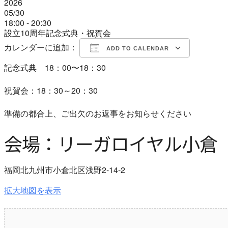
2026
05/30
18:00 - 20:30
設立10周年記念式典・祝賀会
カレンダーに追加：
ADD TO CALENDAR
記念式典 18：00〜18：30
Download ICS
Google Calendar
iCalendar
Office 365
Outlook Live
祝賀会：18：30～20：30
準備の都合上、ご出欠のお返事をお知らせください
会場：リーガロイヤル小倉
福岡北九州市小倉北区浅野2-14-2
拡大地図を表示