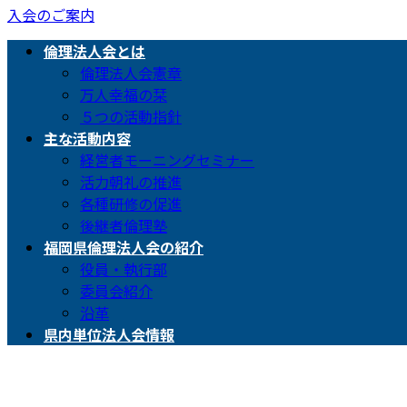
入会のご案内
倫理法人会とは
倫理法人会憲章
万人幸福の栞
５つの活動指針
主な活動内容
経営者モーニングセミナー
活力朝礼の推進
各種研修の促進
後継者倫理塾
福岡県倫理法人会の紹介
役員・執行部
委員会紹介
沿革
県内単位法人会情報