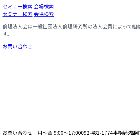
コ
ナ
セミナー検索
会場検索
ン
ビ
セミナー検索
会場検索
テ
ゲ
倫理法人会は一般社団法人倫理研究所の法人会員によって組
ン
ー
す。
ツ
シ
へ
ョ
お問い合わせ
ス
ン
キ
に
ッ
移
プ
動
お問い合わせ 月〜金 9:00〜17:00
092-481-1774
事務局:福岡市