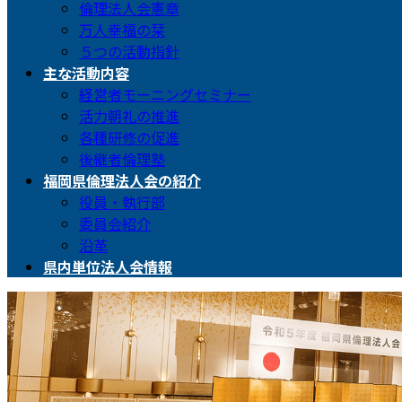
倫理法人会憲章
万人幸福の栞
５つの活動指針
主な活動内容
経営者モーニングセミナー
活力朝礼の推進
各種研修の促進
後継者倫理塾
福岡県倫理法人会の紹介
役員・執行部
委員会紹介
沿革
県内単位法人会情報