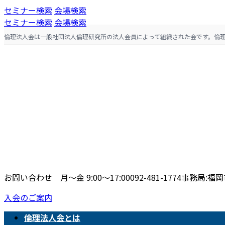
コ
ナ
セミナー検索
会場検索
ン
ビ
セミナー検索
会場検索
テ
ゲ
倫理法人会は一般社団法人倫理研究所の法人会員によって組織された会です。倫
ン
ー
ツ
シ
へ
ョ
ス
ン
キ
に
ッ
移
プ
動
お問い合わせ 月〜金 9:00〜17:00
092-481-1774
事務局:福岡市
入会のご案内
倫理法人会とは