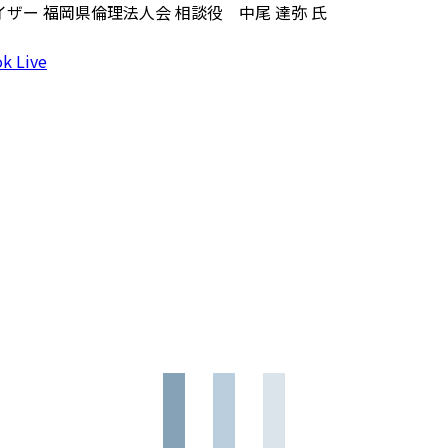
ザー 福岡県倫理法人会 相談役 中尾 達弥 氏
k Live