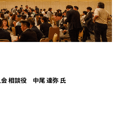
 相談役 中尾 達弥 氏