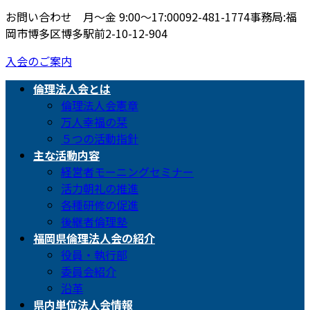
お問い合わせ 月〜金 9:00〜17:00
092-481-1774
事務局:福
岡市博多区博多駅前2-10-12-904
入会のご案内
倫理法人会とは
倫理法人会憲章
万人幸福の栞
５つの活動指針
主な活動内容
経営者モーニングセミナー
活力朝礼の推進
各種研修の促進
後継者倫理塾
福岡県倫理法人会の紹介
役員・執行部
委員会紹介
沿革
県内単位法人会情報