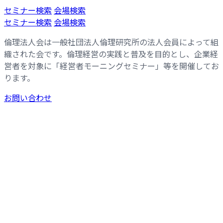
コ
ナ
セミナー検索
会場検索
ン
ビ
セミナー検索
会場検索
テ
ゲ
倫理法人会は一般社団法人倫理研究所の法人会員によって組
ン
ー
織された会です。倫理経営の実践と普及を目的とし、企業経
ツ
シ
営者を対象に「経営者モーニングセミナー」等を開催してお
へ
ョ
ります。
ス
ン
キ
に
お問い合わせ
ッ
移
プ
動