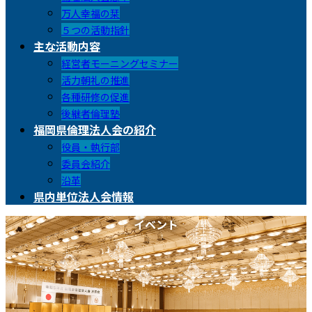
万人幸福の栞
５つの活動指針
主な活動内容
経営者モーニングセミナー
活力朝礼の推進
各種研修の促進
後継者倫理塾
福岡県倫理法人会の紹介
役員・執行部
委員会紹介
沿革
県内単位法人会情報
イベント