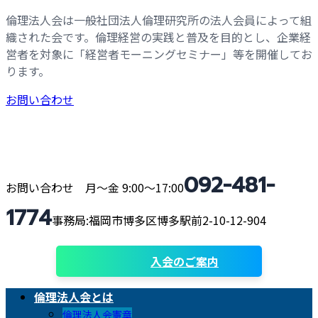
コ
ナ
倫理法人会は一般社団法人倫理研究所の法人会員によって組
ン
ビ
織された会です。倫理経営の実践と普及を目的とし、企業経
テ
ゲ
営者を対象に「経営者モーニングセミナー」等を開催してお
ン
ー
ります。
ツ
シ
お問い合わせ
へ
ョ
ス
ン
キ
に
ッ
移
プ
動
092-481-
お問い合わせ 月〜金 9:00〜17:00
1774
事務局:福岡市博多区博多駅前2-10-12-904
入会のご案内
倫理法人会とは
倫理法人会憲章