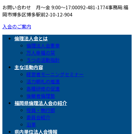
お問い合わせ 月〜金 9:00〜17:00
092-481-1774
事務局:福
岡市博多区博多駅前2-10-12-904
入会のご案内
倫理法人会とは
倫理法人会憲章
万人幸福の栞
５つの活動指針
主な活動内容
経営者モーニングセミナー
活力朝礼の推進
各種研修の促進
後継者倫理塾
福岡県倫理法人会の紹介
役員・執行部
委員会紹介
沿革
県内単位法人会情報