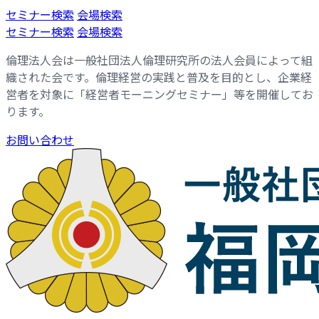
コ
ナ
セミナー検索
会場検索
ン
ビ
セミナー検索
会場検索
テ
ゲ
倫理法人会は一般社団法人倫理研究所の法人会員によって組
ン
ー
織された会です。倫理経営の実践と普及を目的とし、企業経
ツ
シ
営者を対象に「経営者モーニングセミナー」等を開催してお
へ
ョ
ります。
ス
ン
キ
に
お問い合わせ
ッ
移
プ
動