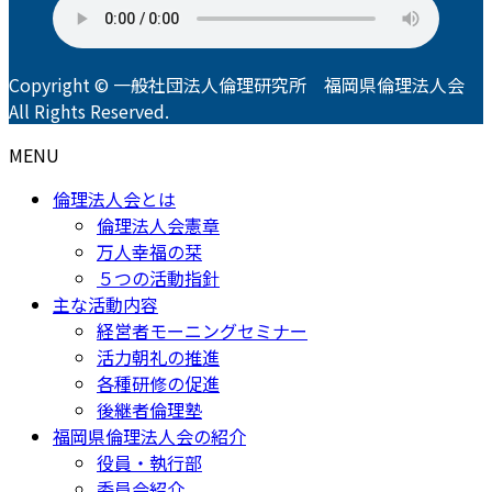
Copyright © 一般社団法人倫理研究所 福岡県倫理法人会
All Rights Reserved.
MENU
倫理法人会とは
倫理法人会憲章
万人幸福の栞
５つの活動指針
主な活動内容
経営者モーニングセミナー
活力朝礼の推進
各種研修の促進
後継者倫理塾
福岡県倫理法人会の紹介
役員・執行部
委員会紹介