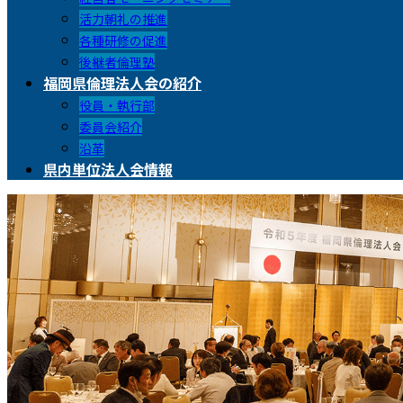
活力朝礼の推進
各種研修の促進
後継者倫理塾
福岡県倫理法人会の紹介
役員・執行部
委員会紹介
沿革
県内単位法人会情報