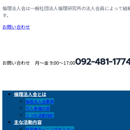
コ
ナ
倫理法人会は一般社団法人倫理研究所の法人会員によって組
ン
ビ
す。
テ
ゲ
お問い合わせ
ン
ー
ツ
シ
へ
ョ
ス
ン
キ
に
092-481-177
お問い合わせ 月〜金 9:00〜17:00
ッ
移
プ
動
倫理法人会とは
倫理法人会憲章
万人幸福の栞
５つの活動指針
主な活動内容
経営者モーニングセミナー