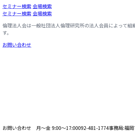
コ
ナ
セミナー検索
会場検索
ン
ビ
セミナー検索
会場検索
テ
ゲ
倫理法人会は一般社団法人倫理研究所の法人会員によって組
ン
ー
す。
ツ
シ
へ
ョ
お問い合わせ
ス
ン
キ
に
ッ
移
プ
動
お問い合わせ 月〜金 9:00〜17:00
092-481-1774
事務局:福岡市