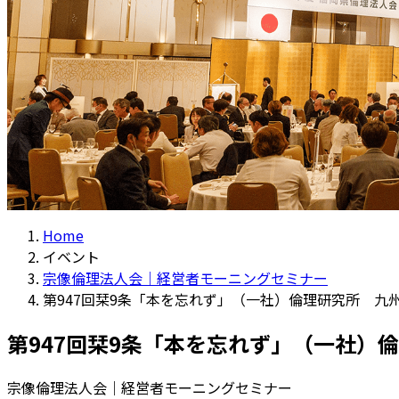
Home
イベント
宗像倫理法人会｜経営者モーニングセミナー
第947回栞9条「本を忘れず」（一社）倫理研究所 九
第947回栞9条「本を忘れず」（一社）
宗像倫理法人会｜経営者モーニングセミナー