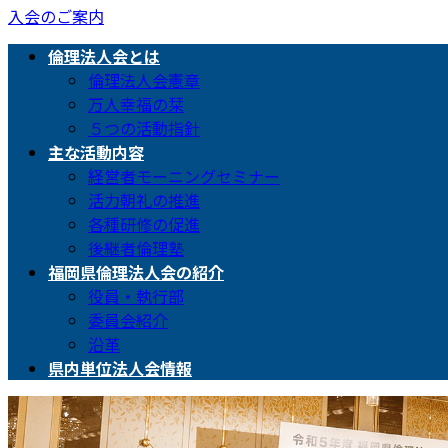
入会のご案内
倫理法人会とは
倫理法人会憲章
万人幸福の栞
５つの活動指針
主な活動内容
経営者モーニングセミナー
活力朝礼の推進
各種研修の促進
後継者倫理塾
福岡県倫理法人会の紹介
役員・執行部
委員会紹介
沿革
県内単位法人会情報