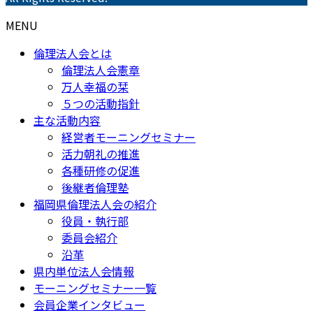
MENU
倫理法人会とは
倫理法人会憲章
万人幸福の栞
５つの活動指針
主な活動内容
経営者モーニングセミナー
活力朝礼の推進
各種研修の促進
後継者倫理塾
福岡県倫理法人会の紹介
役員・執行部
委員会紹介
沿革
県内単位法人会情報
モーニングセミナー一覧
会員企業インタビュー