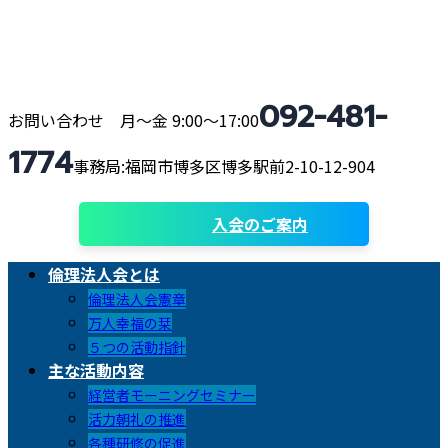
コ
ナ
ン
ビ
テ
ゲ
ン
ー
092-481-
ツ
シ
お問い合わせ 月〜金 9:00〜17:00
へ
ョ
1774
ス
ン
事務局:福岡市博多区博多駅前2-10-12-904
キ
に
ッ
移
入会のご案内
プ
動
倫理法人会とは
倫理法人会憲章
万人幸福の栞
５つの活動指針
主な活動内容
経営者モーニングセミナー
活力朝礼の推進
各種研修の促進