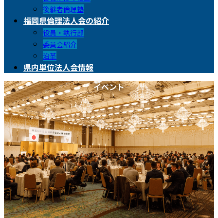
後継者倫理塾
福岡県倫理法人会の紹介
役員・執行部
委員会紹介
沿革
県内単位法人会情報
イベント