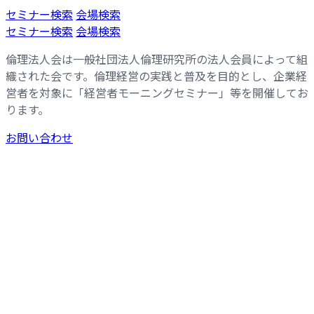
コ
ナ
セミナー検索
会場検索
ン
ビ
セミナー検索
会場検索
テ
ゲ
倫理法人会は一般社団法人倫理研究所の法人会員によって組
ン
ー
織された会です。倫理経営の実践と普及を目的とし、企業経
ツ
シ
営者を対象に「経営者モーニングセミナー」等を開催してお
へ
ョ
ります。
ス
ン
キ
に
お問い合わせ
ッ
移
プ
動