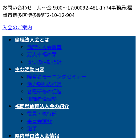
お問い合わせ 月〜金 9:00〜17:00
092-481-1774
事務局:福
岡市博多区博多駅前2-10-12-904
入会のご案内
倫理法人会とは
倫理法人会憲章
万人幸福の栞
５つの活動指針
主な活動内容
経営者モーニングセミナー
活力朝礼の推進
各種研修の促進
後継者倫理塾
福岡県倫理法人会の紹介
役員・執行部
委員会紹介
沿革
県内単位法人会情報