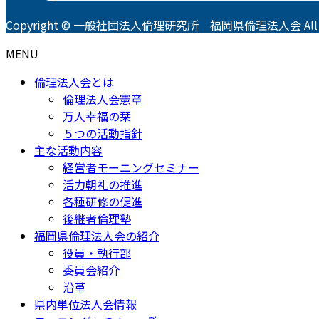
Copyright © 一般社団法人倫理研究所 福岡県倫理法人会 All Righ
MENU
倫理法人会とは
倫理法人会憲章
万人幸福の栞
５つの活動指針
主な活動内容
経営者モーニングセミナー
活力朝礼の推進
各種研修の促進
後継者倫理塾
福岡県倫理法人会の紹介
役員・執行部
委員会紹介
沿革
県内単位法人会情報