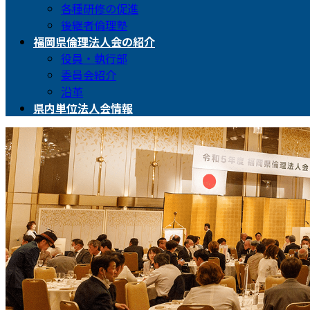
各種研修の促進
後継者倫理塾
福岡県倫理法人会の紹介
役員・執行部
委員会紹介
沿革
県内単位法人会情報