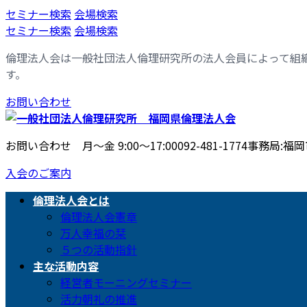
コ
ナ
セミナー検索
会場検索
ン
ビ
セミナー検索
会場検索
テ
ゲ
倫理法人会は一般社団法人倫理研究所の法人会員によって組
ン
ー
す。
ツ
シ
へ
ョ
お問い合わせ
ス
ン
キ
に
ッ
移
お問い合わせ 月〜金 9:00〜17:00
092-481-1774
事務局:福岡市
プ
動
入会のご案内
倫理法人会とは
倫理法人会憲章
万人幸福の栞
５つの活動指針
主な活動内容
経営者モーニングセミナー
活力朝礼の推進