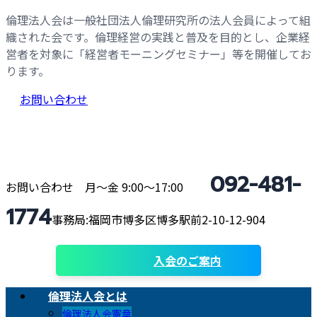
コ
ナ
倫理法人会は一般社団法人倫理研究所の法人会員によって組
ン
ビ
織された会です。倫理経営の実践と普及を目的とし、企業経
テ
ゲ
営者を対象に「経営者モーニングセミナー」等を開催してお
ン
ー
ります。
ツ
シ
お問い合わせ
へ
ョ
ス
ン
キ
に
ッ
移
プ
動
092-481-
お問い合わせ 月〜金 9:00〜17:00
1774
事務局:福岡市博多区博多駅前2-10-12-904
入会のご案内
倫理法人会とは
倫理法人会憲章