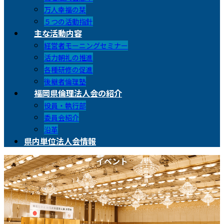
万人幸福の栞
５つの活動指針
主な活動内容
経営者モーニングセミナー
活力朝礼の推進
各種研修の促進
後継者倫理塾
福岡県倫理法人会の紹介
役員・執行部
委員会紹介
沿革
県内単位法人会情報
イベント