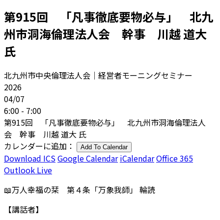
第915回 「凡事徹底要物必与」 北九
州市洞海倫理法人会 幹事 川越 道大
氏
北九州市中央倫理法人会｜経営者モーニングセミナー
2026
04/07
6:00 - 7:00
第915回 「凡事徹底要物必与」 北九州市洞海倫理法人
会 幹事 川越 道大 氏
カレンダーに追加：
Add To Calendar
Download ICS
Google Calendar
iCalendar
Office 365
Outlook Live
📖万人幸福の栞 第４条「万象我師」 輪読
【講話者】