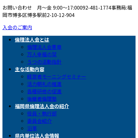
お問い合わせ 月〜金 9:00〜17:00
092-481-1774
事務局:福
岡市博多区博多駅前2-10-12-904
入会のご案内
倫理法人会とは
倫理法人会憲章
万人幸福の栞
５つの活動指針
主な活動内容
経営者モーニングセミナー
活力朝礼の推進
各種研修の促進
後継者倫理塾
福岡県倫理法人会の紹介
役員・執行部
委員会紹介
沿革
県内単位法人会情報