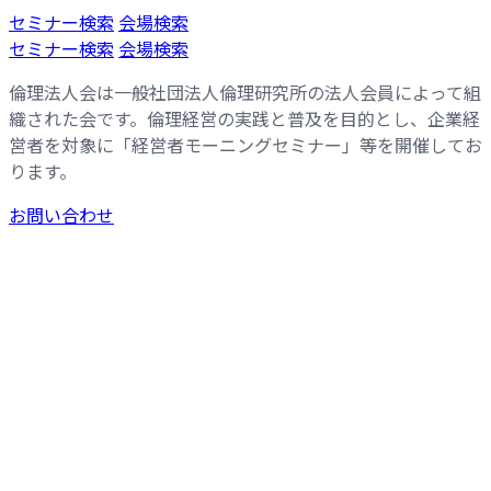
コ
ナ
セミナー検索
会場検索
ン
ビ
セミナー検索
会場検索
テ
ゲ
倫理法人会は一般社団法人倫理研究所の法人会員によって組
ン
ー
織された会です。倫理経営の実践と普及を目的とし、企業経
ツ
シ
営者を対象に「経営者モーニングセミナー」等を開催してお
へ
ョ
ります。
ス
ン
キ
に
お問い合わせ
ッ
移
プ
動