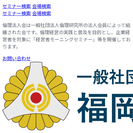
コ
ナ
セミナー検索
会場検索
ン
ビ
セミナー検索
会場検索
テ
ゲ
倫理法人会は一般社団法人倫理研究所の法人会員によって組
ン
ー
織された会です。倫理経営の実践と普及を目的とし、企業経
ツ
シ
営者を対象に「経営者モーニングセミナー」等を開催してお
へ
ョ
ります。
ス
ン
キ
に
お問い合わせ
ッ
移
プ
動