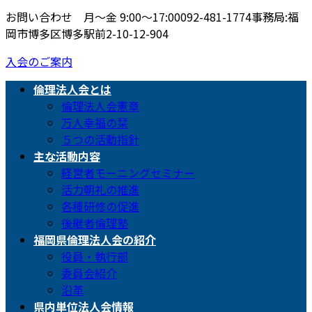
お問い合わせ 月〜金 9:00〜17:00
092-481-1774
事務局:福
岡市博多区博多駅前2-10-12-904
入会のご案内
倫理法人会とは
倫理法人会憲章
万人幸福の栞
５つの活動指針
主な活動内容
経営者モーニングセミナー
活力朝礼の推進
各種研修の促進
後継者倫理塾
福岡県倫理法人会の紹介
役員・執行部
委員会紹介
沿革
県内単位法人会情報