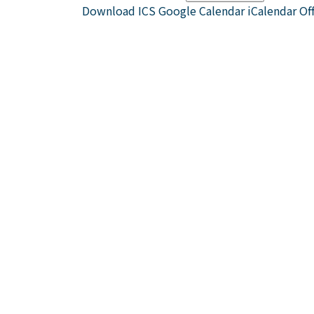
Download ICS
Google Calendar
iCalendar
Of