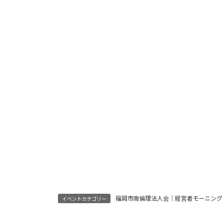
福岡市南倫理法人会｜経営者モーニン
イベントカテゴリー