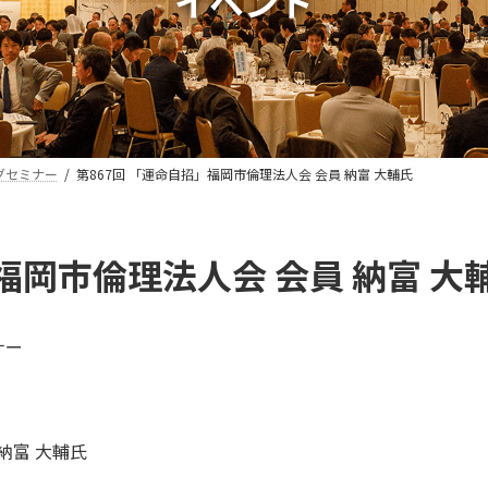
イベント
グセミナー
第867回 「運命自招」福岡市倫理法人会 会員 納富 大輔氏
福岡市倫理法人会 会員 納富 大
ナー
納富 大輔氏