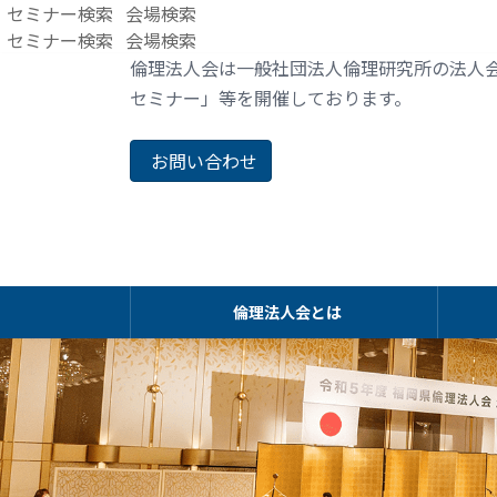
コ
ナ
セミナー検索
会場検索
ン
ビ
セミナー検索
会場検索
テ
ゲ
倫理法人会は一般社団法人倫理研究所の法人
ン
ー
セミナー」等を開催しております。
ツ
シ
へ
ョ
お問い合わせ
ス
ン
キ
に
ッ
移
プ
動
倫理法人会とは