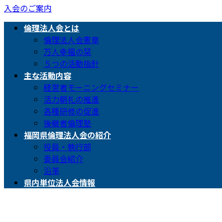
入会のご案内
倫理法人会とは
倫理法人会憲章
万人幸福の栞
５つの活動指針
主な活動内容
経営者モーニングセミナー
活力朝礼の推進
各種研修の促進
後継者倫理塾
福岡県倫理法人会の紹介
役員・執行部
委員会紹介
沿革
県内単位法人会情報