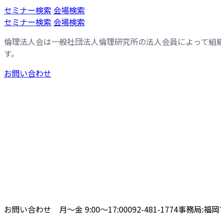
コ
ナ
セミナー検索
会場検索
ン
ビ
セミナー検索
会場検索
テ
ゲ
倫理法人会は一般社団法人倫理研究所の法人会員によって組
ン
ー
す。
ツ
シ
へ
ョ
お問い合わせ
ス
ン
キ
に
ッ
移
プ
動
お問い合わせ 月〜金 9:00〜17:00
092-481-1774
事務局:福岡市