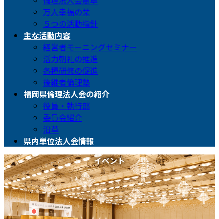
倫理法人会憲章
万人幸福の栞
５つの活動指針
主な活動内容
経営者モーニングセミナー
活力朝礼の推進
各種研修の促進
後継者倫理塾
福岡県倫理法人会の紹介
役員・執行部
委員会紹介
沿革
県内単位法人会情報
イベント