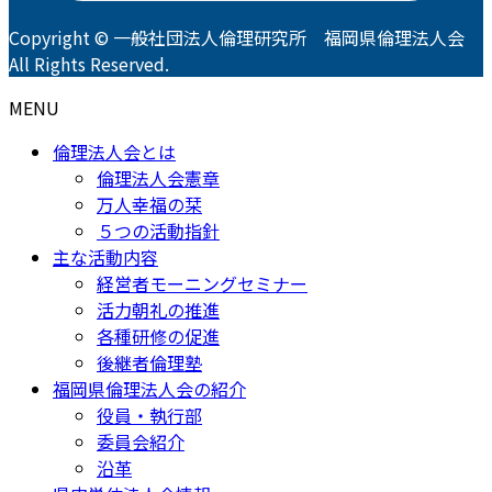
Copyright © 一般社団法人倫理研究所 福岡県倫理法人会
All Rights Reserved.
MENU
倫理法人会とは
倫理法人会憲章
万人幸福の栞
５つの活動指針
主な活動内容
経営者モーニングセミナー
活力朝礼の推進
各種研修の促進
後継者倫理塾
福岡県倫理法人会の紹介
役員・執行部
委員会紹介
沿革