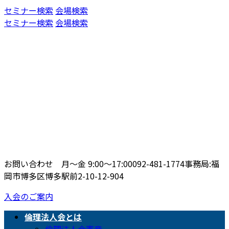
コ
ナ
セミナー検索
会場検索
ン
ビ
セミナー検索
会場検索
テ
ゲ
ン
ー
ツ
シ
へ
ョ
ス
ン
キ
に
ッ
移
プ
動
お問い合わせ 月〜金 9:00〜17:00
092-481-1774
事務局:福
岡市博多区博多駅前2-10-12-904
入会のご案内
倫理法人会とは