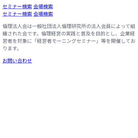
コ
ナ
セミナー検索
会場検索
ン
ビ
セミナー検索
会場検索
テ
ゲ
倫理法人会は一般社団法人倫理研究所の法人会員によって組
ン
ー
織された会です。倫理経営の実践と普及を目的とし、企業経
ツ
シ
営者を対象に「経営者モーニングセミナー」等を開催してお
へ
ョ
ります。
ス
ン
キ
に
お問い合わせ
ッ
移
プ
動