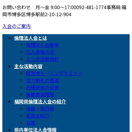
お問い合わせ 月〜金 9:00〜17:00
092-481-1774
事務局:福
岡市博多区博多駅前2-10-12-904
入会のご案内
倫理法人会とは
倫理法人会憲章
万人幸福の栞
５つの活動指針
主な活動内容
経営者モーニングセミナー
活力朝礼の推進
各種研修の促進
後継者倫理塾
福岡県倫理法人会の紹介
役員・執行部
委員会紹介
沿革
県内単位法人会情報