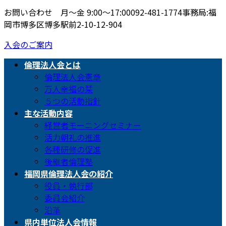
お問い合わせ 月〜金 9:00〜17:00
092-481-1774
事務局:福
岡市博多区博多駅前2-10-12-904
入会のご案内
倫理法人会とは
倫理法人会憲章
万人幸福の栞
５つの活動指針
主な活動内容
経営者モーニングセミナー
活力朝礼の推進
各種研修の促進
後継者倫理塾
福岡県倫理法人会の紹介
役員・執行部
委員会紹介
沿革
県内単位法人会情報