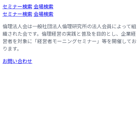
コ
ナ
セミナー検索
会場検索
ン
ビ
セミナー検索
会場検索
テ
ゲ
倫理法人会は一般社団法人倫理研究所の法人会員によって組
ン
ー
織された会です。倫理経営の実践と普及を目的とし、企業経
ツ
シ
営者を対象に「経営者モーニングセミナー」等を開催してお
へ
ョ
ります。
ス
ン
キ
に
お問い合わせ
ッ
移
プ
動