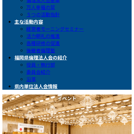
倫理法人会憲章
万人幸福の栞
５つの活動指針
主な活動内容
経営者モーニングセミナー
活力朝礼の推進
各種研修の促進
後継者倫理塾
福岡県倫理法人会の紹介
役員・執行部
委員会紹介
沿革
県内単位法人会情報
イベント