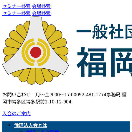
コ
ナ
セミナー検索
会場検索
ン
ビ
セミナー検索
会場検索
テ
ゲ
ン
ー
ツ
シ
へ
ョ
ス
ン
キ
に
ッ
移
プ
動
お問い合わせ 月〜金 9:00〜17:00
092-481-1774
事務局:福
岡市博多区博多駅前2-10-12-904
入会のご案内
倫理法人会とは