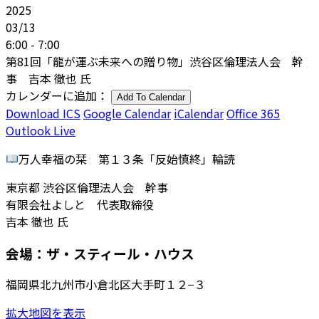
2025
03/13
6:00 - 7:00
第81回「龍が運ぶ未来への贈り物」渋谷区倫理法人会 幹
事 吉本 徹也 氏
カレンダーに追加：
Add To Calendar
Download ICS
Google Calendar
iCalendar
Office 365
Outlook Live
万人幸福の栞 第１３条「反始慎終」輪読
東京都 渋谷区倫理法人会 幹事
有限会社よしと 代表取締役
吉本 徹也 氏
会場：ザ・スティール・ハウス
福岡県北九州市小倉北区大手町１２−３
拡大地図を表示