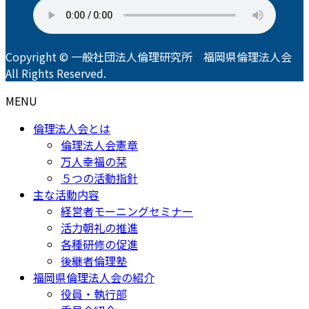
Copyright © 一般社団法人倫理研究所 福岡県倫理法人会
All Rights Reserved.
MENU
倫理法人会とは
倫理法人会憲章
万人幸福の栞
５つの活動指針
主な活動内容
経営者モーニングセミナー
活力朝礼の推進
各種研修の促進
後継者倫理塾
福岡県倫理法人会の紹介
役員・執行部