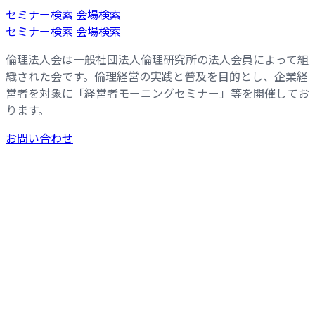
コ
ナ
セミナー検索
会場検索
ン
ビ
セミナー検索
会場検索
テ
ゲ
倫理法人会は一般社団法人倫理研究所の法人会員によって組
ン
ー
織された会です。倫理経営の実践と普及を目的とし、企業経
ツ
シ
営者を対象に「経営者モーニングセミナー」等を開催してお
へ
ョ
ります。
ス
ン
キ
に
お問い合わせ
ッ
移
プ
動