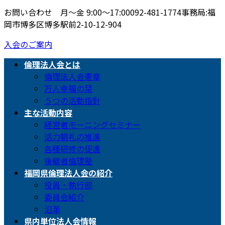
お問い合わせ 月〜金 9:00〜17:00
092-481-1774
事務局:福
岡市博多区博多駅前2-10-12-904
入会のご案内
倫理法人会とは
倫理法人会憲章
万人幸福の栞
５つの活動指針
主な活動内容
経営者モーニングセミナー
活力朝礼の推進
各種研修の促進
後継者倫理塾
福岡県倫理法人会の紹介
役員・執行部
委員会紹介
沿革
県内単位法人会情報