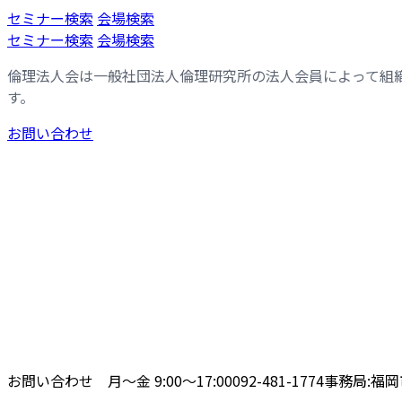
コ
ナ
セミナー検索
会場検索
ン
ビ
セミナー検索
会場検索
テ
ゲ
倫理法人会は一般社団法人倫理研究所の法人会員によって組
ン
ー
す。
ツ
シ
へ
ョ
お問い合わせ
ス
ン
キ
に
ッ
移
プ
動
お問い合わせ 月〜金 9:00〜17:00
092-481-1774
事務局:福岡市