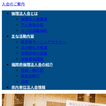
入会のご案内
倫理法人会とは
倫理法人会憲章
万人幸福の栞
５つの活動指針
主な活動内容
経営者モーニングセミナー
活力朝礼の推進
各種研修の促進
後継者倫理塾
福岡県倫理法人会の紹介
役員・執行部
委員会紹介
沿革
県内単位法人会情報