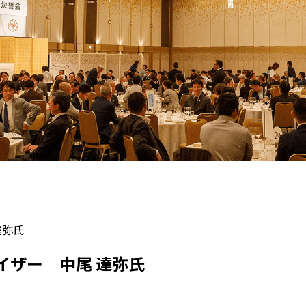
達弥氏
イザー 中尾 達弥氏