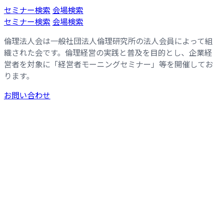
コ
ナ
セミナー検索
会場検索
ン
ビ
セミナー検索
会場検索
テ
ゲ
倫理法人会は一般社団法人倫理研究所の法人会員によって組
ン
ー
織された会です。倫理経営の実践と普及を目的とし、企業経
ツ
シ
営者を対象に「経営者モーニングセミナー」等を開催してお
へ
ョ
ります。
ス
ン
キ
に
お問い合わせ
ッ
移
プ
動