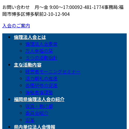
お問い合わせ 月〜金 9:00〜17:00
092-481-1774
事務局:福
岡市博多区博多駅前2-10-12-904
入会のご案内
倫理法人会とは
倫理法人会憲章
万人幸福の栞
５つの活動指針
主な活動内容
経営者モーニングセミナー
活力朝礼の推進
各種研修の促進
後継者倫理塾
福岡県倫理法人会の紹介
役員・執行部
委員会紹介
沿革
県内単位法人会情報