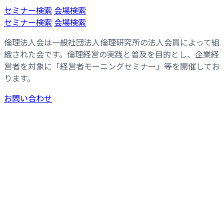
コ
ナ
セミナー検索
会場検索
ン
ビ
セミナー検索
会場検索
テ
ゲ
倫理法人会は一般社団法人倫理研究所の法人会員によって組
ン
ー
織された会です。倫理経営の実践と普及を目的とし、企業経
ツ
シ
営者を対象に「経営者モーニングセミナー」等を開催してお
へ
ョ
ります。
ス
ン
キ
に
お問い合わせ
ッ
移
プ
動