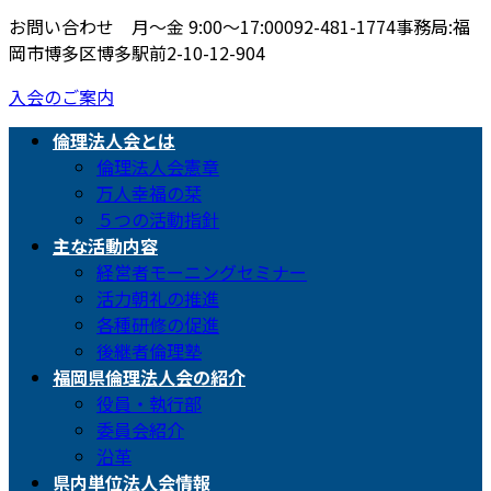
お問い合わせ 月〜金 9:00〜17:00
092-481-1774
事務局:福
岡市博多区博多駅前2-10-12-904
入会のご案内
倫理法人会とは
倫理法人会憲章
万人幸福の栞
５つの活動指針
主な活動内容
経営者モーニングセミナー
活力朝礼の推進
各種研修の促進
後継者倫理塾
福岡県倫理法人会の紹介
役員・執行部
委員会紹介
沿革
県内単位法人会情報