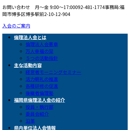
お問い合わせ 月〜金 9:00〜17:00
092-481-1774
事務局:福
岡市博多区博多駅前2-10-12-904
入会のご案内
倫理法人会とは
倫理法人会憲章
万人幸福の栞
５つの活動指針
主な活動内容
経営者モーニングセミナー
活力朝礼の推進
各種研修の促進
後継者倫理塾
福岡県倫理法人会の紹介
役員・執行部
委員会紹介
沿革
県内単位法人会情報