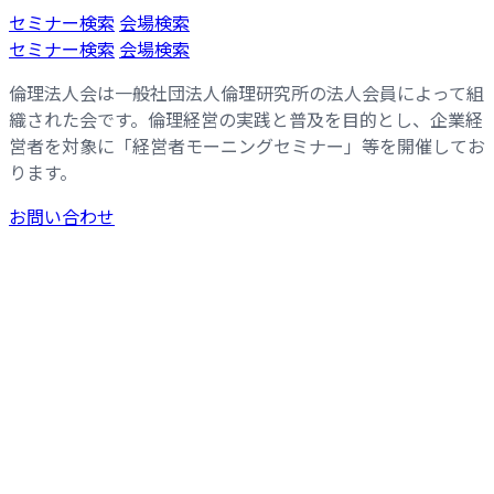
コ
ナ
セミナー検索
会場検索
ン
ビ
セミナー検索
会場検索
テ
ゲ
倫理法人会は一般社団法人倫理研究所の法人会員によって組
ン
ー
織された会です。倫理経営の実践と普及を目的とし、企業経
ツ
シ
営者を対象に「経営者モーニングセミナー」等を開催してお
へ
ョ
ります。
ス
ン
キ
に
お問い合わせ
ッ
移
プ
動