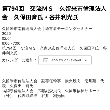
第794回 交流ＭＳ 久留米市倫理法人
会 久保田斉氏・谷井利光氏
久留米市南倫理法人会｜経営者モーニングセミナー
2025
02/04
6:00 - 7:00
第794回 交流ＭＳ 久留米市倫理法人会 久保田斉氏・谷
井利光氏
カレンダーに追加：
ADD TO CALENDAR
Download ICS
Google Calendar
iCalendar
Office 365
Outlook Live
久留米市倫理法人会 副専任幹事 炭火焼肉 壱州苑 代
表 久保田 斉氏
福岡県倫理法人会 広報副委員長 久留米福祉サポート
（株） 代表取締役 谷井 利光氏