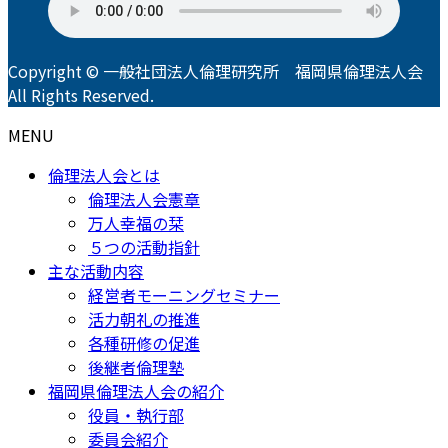
Copyright © 一般社団法人倫理研究所 福岡県倫理法人会
All Rights Reserved.
MENU
倫理法人会とは
倫理法人会憲章
万人幸福の栞
５つの活動指針
主な活動内容
経営者モーニングセミナー
活力朝礼の推進
各種研修の促進
後継者倫理塾
福岡県倫理法人会の紹介
役員・執行部
委員会紹介