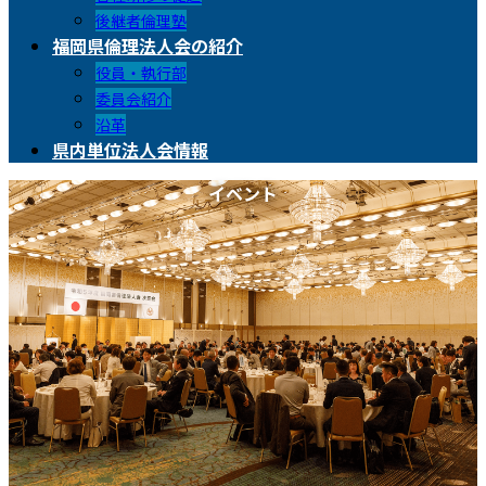
後継者倫理塾
福岡県倫理法人会の紹介
役員・執行部
委員会紹介
沿革
県内単位法人会情報
イベント