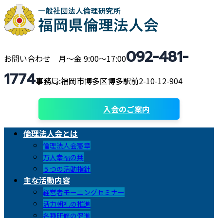
コ
ナ
ン
ビ
テ
ゲ
ン
ー
092-481-
ツ
シ
お問い合わせ 月〜金 9:00〜17:00
へ
ョ
1774
ス
ン
事務局:福岡市博多区博多駅前2-10-12-904
キ
に
ッ
移
入会のご案内
プ
動
倫理法人会とは
倫理法人会憲章
万人幸福の栞
５つの活動指針
主な活動内容
経営者モーニングセミナー
活力朝礼の推進
各種研修の促進