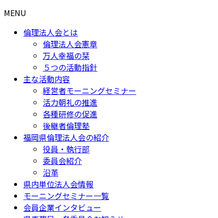
MENU
倫理法人会とは
倫理法人会憲章
万人幸福の栞
５つの活動指針
主な活動内容
経営者モーニングセミナー
活力朝礼の推進
各種研修の促進
後継者倫理塾
福岡県倫理法人会の紹介
役員・執行部
委員会紹介
沿革
県内単位法人会情報
モーニングセミナー一覧
会員企業インタビュー