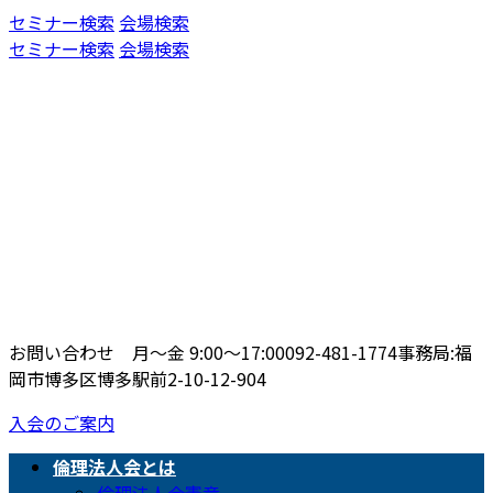
コ
ナ
セミナー検索
会場検索
ン
ビ
セミナー検索
会場検索
テ
ゲ
ン
ー
ツ
シ
へ
ョ
ス
ン
キ
に
ッ
移
プ
動
お問い合わせ 月〜金 9:00〜17:00
092-481-1774
事務局:福
岡市博多区博多駅前2-10-12-904
入会のご案内
倫理法人会とは