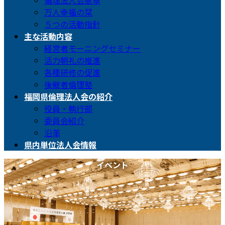
倫理法人会憲章
万人幸福の栞
５つの活動指針
主な活動内容
経営者モーニングセミナー
活力朝礼の推進
各種研修の促進
後継者倫理塾
福岡県倫理法人会の紹介
役員・執行部
委員会紹介
沿革
県内単位法人会情報
イベント