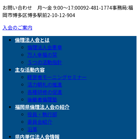
お問い合わせ 月〜金 9:00〜17:00
092-481-1774
事務局:福
岡市博多区博多駅前2-10-12-904
入会のご案内
倫理法人会とは
倫理法人会憲章
万人幸福の栞
５つの活動指針
主な活動内容
経営者モーニングセミナー
活力朝礼の推進
各種研修の促進
後継者倫理塾
福岡県倫理法人会の紹介
役員・執行部
委員会紹介
沿革
県内単位法人会情報