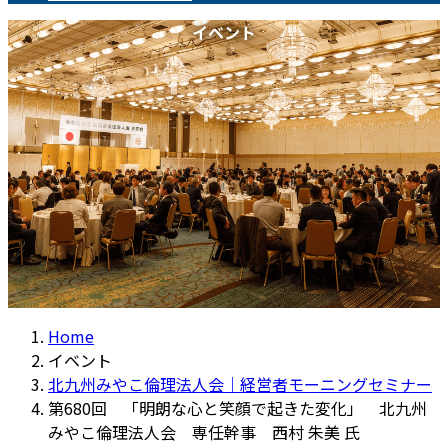
イベント
Home
イベント
北九州みやこ倫理法人会｜経営者モーニングセミナー
第680回 「明朗な心と笑顔で起きた変化」 北九州
みやこ倫理法人会 専任幹事 西村 朱美 氏