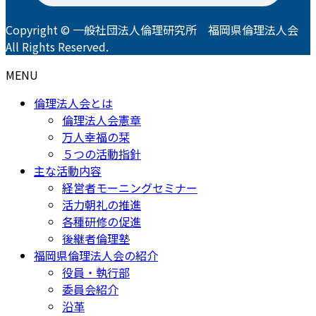
Copyright © 一般社団法人倫理研究所 福岡県倫理法人会
All Rights Reserved.
MENU
倫理法人会とは
倫理法人会憲章
万人幸福の栞
５つの活動指針
主な活動内容
経営者モーニングセミナー
活力朝礼の推進
各種研修の促進
後継者倫理塾
福岡県倫理法人会の紹介
役員・執行部
委員会紹介
沿革