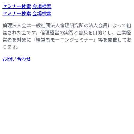
コ
ナ
セミナー検索
会場検索
ン
ビ
セミナー検索
会場検索
テ
ゲ
倫理法人会は一般社団法人倫理研究所の法人会員によって組
ン
ー
織された会です。倫理経営の実践と普及を目的とし、企業経
ツ
シ
営者を対象に「経営者モーニングセミナー」等を開催してお
へ
ョ
ります。
ス
ン
キ
に
お問い合わせ
ッ
移
プ
動