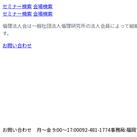
コ
ナ
セミナー検索
会場検索
ン
ビ
セミナー検索
会場検索
テ
ゲ
倫理法人会は一般社団法人倫理研究所の法人会員によって組
ン
ー
す。
ツ
シ
へ
ョ
お問い合わせ
ス
ン
キ
に
ッ
移
プ
動
お問い合わせ 月〜金 9:00〜17:00
092-481-1774
事務局:福岡市