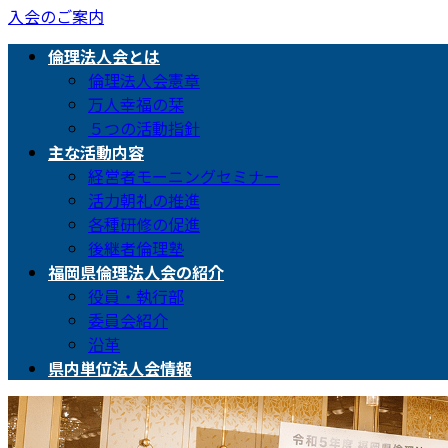
入会のご案内
倫理法人会とは
倫理法人会憲章
万人幸福の栞
５つの活動指針
主な活動内容
経営者モーニングセミナー
活力朝礼の推進
各種研修の促進
後継者倫理塾
福岡県倫理法人会の紹介
役員・執行部
委員会紹介
沿革
県内単位法人会情報