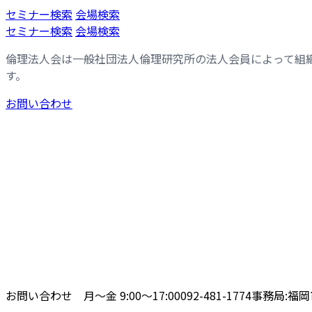
コ
ナ
セミナー検索
会場検索
ン
ビ
セミナー検索
会場検索
テ
ゲ
倫理法人会は一般社団法人倫理研究所の法人会員によって組
ン
ー
す。
ツ
シ
へ
ョ
お問い合わせ
ス
ン
キ
に
ッ
移
プ
動
お問い合わせ 月〜金 9:00〜17:00
092-481-1774
事務局:福岡市