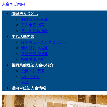
入会のご案内
倫理法人会とは
倫理法人会憲章
万人幸福の栞
５つの活動指針
主な活動内容
経営者モーニングセミナー
活力朝礼の推進
各種研修の促進
後継者倫理塾
福岡県倫理法人会の紹介
役員・執行部
委員会紹介
沿革
県内単位法人会情報