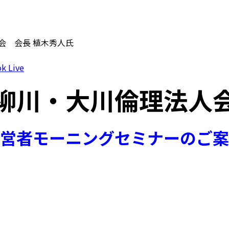
会 会長 植木秀人氏
k Live
柳川・大川倫理法人
営者モーニングセミナーのご案