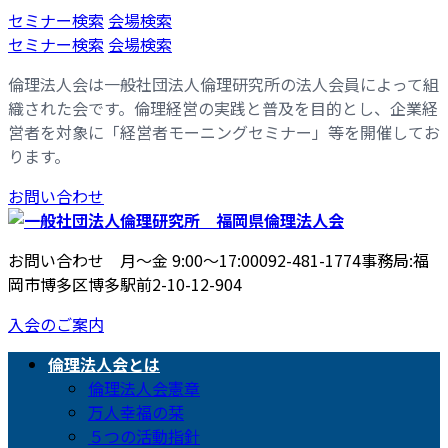
コ
ナ
セミナー検索
会場検索
ン
ビ
セミナー検索
会場検索
テ
ゲ
倫理法人会は一般社団法人倫理研究所の法人会員によって組
ン
ー
織された会です。倫理経営の実践と普及を目的とし、企業経
ツ
シ
営者を対象に「経営者モーニングセミナー」等を開催してお
へ
ョ
ります。
ス
ン
キ
に
お問い合わせ
ッ
移
プ
動
お問い合わせ 月〜金 9:00〜17:00
092-481-1774
事務局:福
岡市博多区博多駅前2-10-12-904
入会のご案内
倫理法人会とは
倫理法人会憲章
万人幸福の栞
５つの活動指針