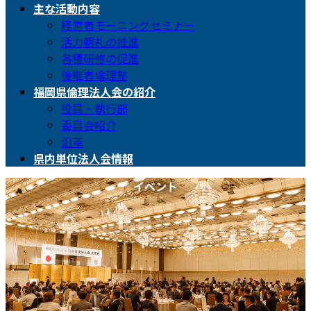
主な活動内容
経営者モーニングセミナー
活力朝礼の推進
各種研修の促進
後継者倫理塾
福岡県倫理法人会の紹介
役員・執行部
委員会紹介
沿革
県内単位法人会情報
イベント