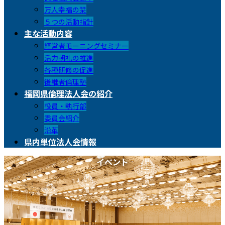
万人幸福の栞
５つの活動指針
主な活動内容
経営者モーニングセミナー
活力朝礼の推進
各種研修の促進
後継者倫理塾
福岡県倫理法人会の紹介
役員・執行部
委員会紹介
沿革
県内単位法人会情報
イベント