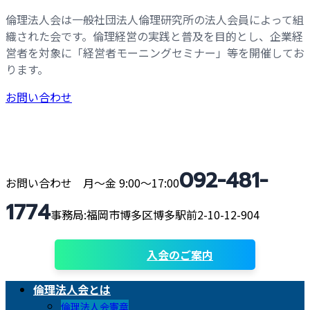
コ
ナ
倫理法人会は一般社団法人倫理研究所の法人会員によって組
ン
ビ
織された会です。倫理経営の実践と普及を目的とし、企業経
テ
ゲ
営者を対象に「経営者モーニングセミナー」等を開催してお
ン
ー
ります。
ツ
シ
お問い合わせ
へ
ョ
ス
ン
キ
に
ッ
移
プ
動
092-481-
お問い合わせ 月〜金 9:00〜17:00
1774
事務局:福岡市博多区博多駅前2-10-12-904
入会のご案内
倫理法人会とは
倫理法人会憲章