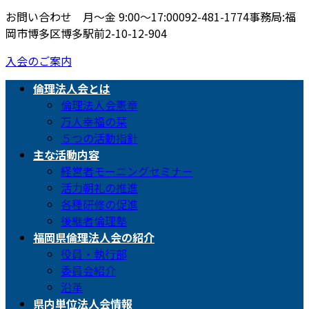
お問い合わせ 月〜金 9:00〜17:00
092-481-1774
事務局:福
岡市博多区博多駅前2-10-12-904
入会のご案内
倫理法人会とは
倫理法人会憲章
万人幸福の栞
５つの活動指針
主な活動内容
経営者モーニングセミナー
活力朝礼の推進
各種研修の促進
後継者倫理塾
福岡県倫理法人会の紹介
役員・執行部
委員会紹介
沿革
県内単位法人会情報