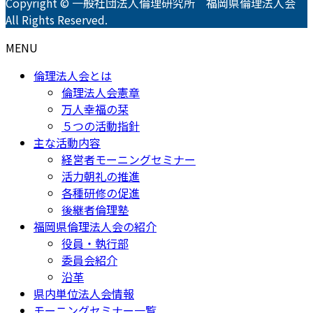
Copyright © 一般社団法人倫理研究所 福岡県倫理法人会
All Rights Reserved.
MENU
倫理法人会とは
倫理法人会憲章
万人幸福の栞
５つの活動指針
主な活動内容
経営者モーニングセミナー
活力朝礼の推進
各種研修の促進
後継者倫理塾
福岡県倫理法人会の紹介
役員・執行部
委員会紹介
沿革
県内単位法人会情報
モーニングセミナー一覧