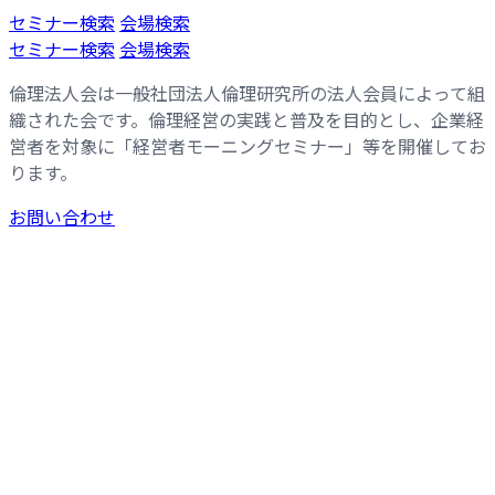
コ
ナ
セミナー検索
会場検索
ン
ビ
セミナー検索
会場検索
テ
ゲ
倫理法人会は一般社団法人倫理研究所の法人会員によって組
ン
ー
織された会です。倫理経営の実践と普及を目的とし、企業経
ツ
シ
営者を対象に「経営者モーニングセミナー」等を開催してお
へ
ョ
ります。
ス
ン
キ
に
お問い合わせ
ッ
移
プ
動