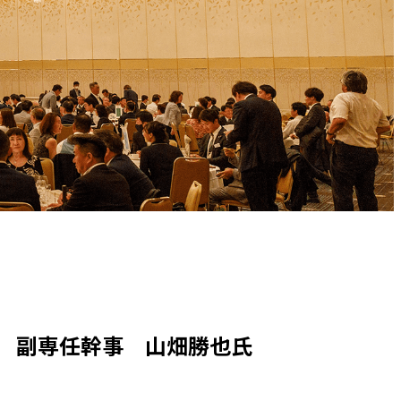
会 副専任幹事 山畑勝也氏