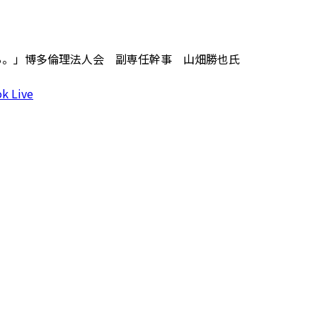
る。」博多倫理法人会 副専任幹事 山畑勝也氏
k Live