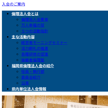
入会のご案内
倫理法人会とは
倫理法人会憲章
万人幸福の栞
５つの活動指針
主な活動内容
経営者モーニングセミナー
活力朝礼の推進
各種研修の促進
後継者倫理塾
福岡県倫理法人会の紹介
役員・執行部
委員会紹介
沿革
県内単位法人会情報