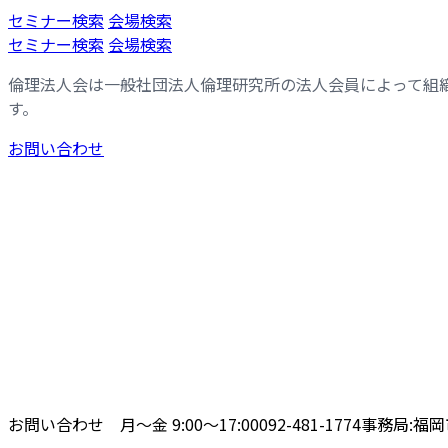
コ
ナ
セミナー検索
会場検索
ン
ビ
セミナー検索
会場検索
テ
ゲ
倫理法人会は一般社団法人倫理研究所の法人会員によって組
ン
ー
す。
ツ
シ
へ
ョ
お問い合わせ
ス
ン
キ
に
ッ
移
プ
動
お問い合わせ 月〜金 9:00〜17:00
092-481-1774
事務局:福岡市