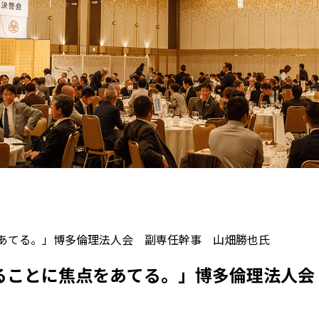
をあてる。」博多倫理法人会 副専任幹事 山畑勝也氏
れることに焦点をあてる。」博多倫理法人