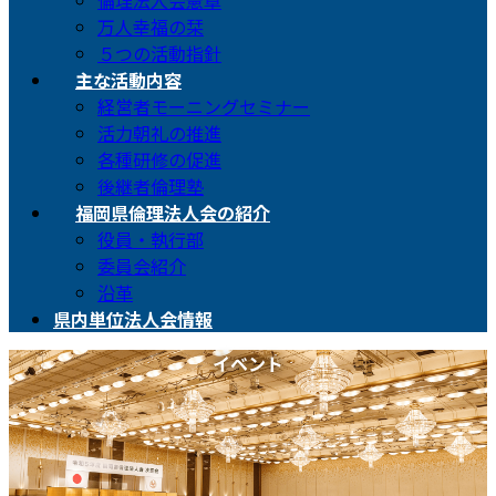
倫理法人会憲章
万人幸福の栞
５つの活動指針
主な活動内容
経営者モーニングセミナー
活力朝礼の推進
各種研修の促進
後継者倫理塾
福岡県倫理法人会の紹介
役員・執行部
委員会紹介
沿革
県内単位法人会情報
イベント