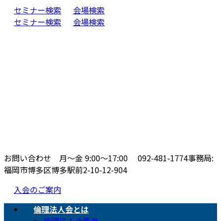
コ
ナ
セミナー検索
会場検索
ン
ビ
セミナー検索
会場検索
テ
ゲ
ン
ー
ツ
シ
へ
ョ
ス
ン
キ
に
ッ
移
プ
動
お問い合わせ 月〜金 9:00〜17:00
092-481-1774
事務局:
福岡市博多区博多駅前2-10-12-904
入会のご案内
倫理法人会とは