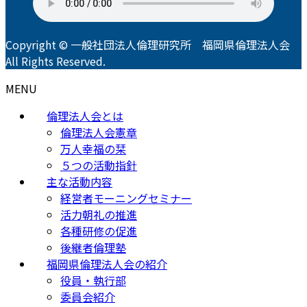
Copyright © 一般社団法人倫理研究所 福岡県倫理法人会
All Rights Reserved.
MENU
倫理法人会とは
倫理法人会憲章
万人幸福の栞
５つの活動指針
主な活動内容
経営者モーニングセミナー
活力朝礼の推進
各種研修の促進
後継者倫理塾
福岡県倫理法人会の紹介
役員・執行部
委員会紹介