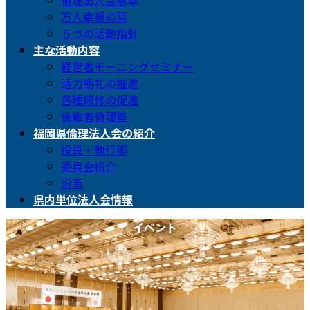
倫理法人会憲章
万人幸福の栞
５つの活動指針
主な活動内容
経営者モーニングセミナー
活力朝礼の推進
各種研修の促進
後継者倫理塾
福岡県倫理法人会の紹介
役員・執行部
委員会紹介
沿革
県内単位法人会情報
イベント