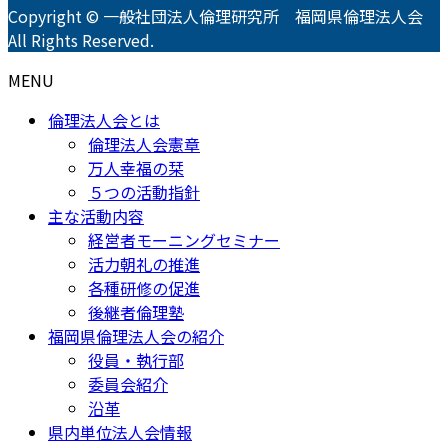
Copyright © 一般社団法人倫理研究所 福岡県倫理法人会
All Rights Reserved.
MENU
倫理法人会とは
倫理法人会憲章
万人幸福の栞
５つの活動指針
主な活動内容
経営者モーニングセミナー
活力朝礼の推進
各種研修の促進
後継者倫理塾
福岡県倫理法人会の紹介
役員・執行部
委員会紹介
沿革
県内単位法人会情報