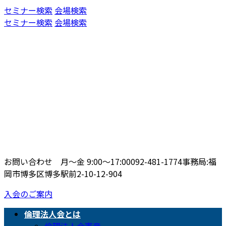
コ
ナ
セミナー検索
会場検索
ン
ビ
セミナー検索
会場検索
テ
ゲ
ン
ー
ツ
シ
へ
ョ
ス
ン
キ
に
ッ
移
プ
動
お問い合わせ 月〜金 9:00〜17:00
092-481-1774
事務局:福
岡市博多区博多駅前2-10-12-904
入会のご案内
倫理法人会とは