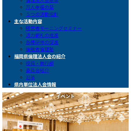
倫理法人会憲章
万人幸福の栞
５つの活動指針
主な活動内容
経営者モーニングセミナー
活力朝礼の推進
各種研修の促進
後継者倫理塾
福岡県倫理法人会の紹介
役員・執行部
委員会紹介
沿革
県内単位法人会情報
イベント