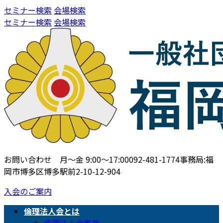
コ
ナ
セミナー検索
会場検索
ン
ビ
セミナー検索
会場検索
テ
ゲ
ン
ー
ツ
シ
へ
ョ
ス
ン
キ
に
ッ
移
プ
動
お問い合わせ 月〜金 9:00〜17:00
092-481-1774
事務局:福
岡市博多区博多駅前2-10-12-904
入会のご案内
倫理法人会とは