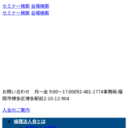
コ
ナ
セミナー検索
会場検索
ン
ビ
セミナー検索
会場検索
テ
ゲ
ン
ー
ツ
シ
へ
ョ
ス
ン
キ
に
ッ
移
プ
動
お問い合わせ 月〜金 9:00〜17:00
092-481-1774
事務局:福
岡市博多区博多駅前2-10-12-904
入会のご案内
倫理法人会とは