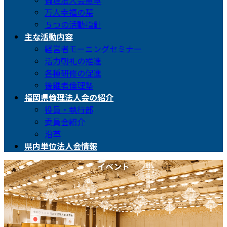
倫理法人会憲章
万人幸福の栞
５つの活動指針
主な活動内容
経営者モーニングセミナー
活力朝礼の推進
各種研修の促進
後継者倫理塾
福岡県倫理法人会の紹介
役員・執行部
委員会紹介
沿革
県内単位法人会情報
イベント