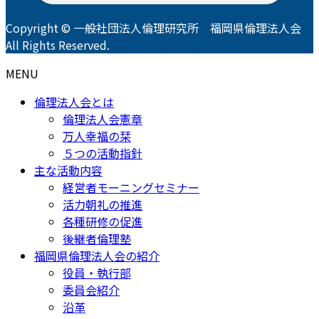
Copyright © 一般社団法人倫理研究所 福岡県倫理法人会
All Rights Reserved.
MENU
倫理法人会とは
倫理法人会憲章
万人幸福の栞
５つの活動指針
主な活動内容
経営者モーニングセミナー
活力朝礼の推進
各種研修の促進
後継者倫理塾
福岡県倫理法人会の紹介
役員・執行部
委員会紹介
沿革