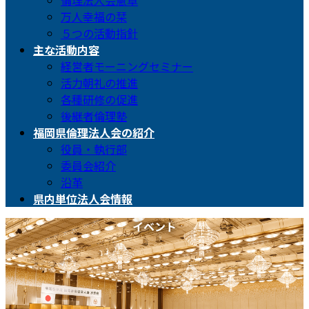
倫理法人会憲章
万人幸福の栞
５つの活動指針
主な活動内容
経営者モーニングセミナー
活力朝礼の推進
各種研修の促進
後継者倫理塾
福岡県倫理法人会の紹介
役員・執行部
委員会紹介
沿革
県内単位法人会情報
イベント