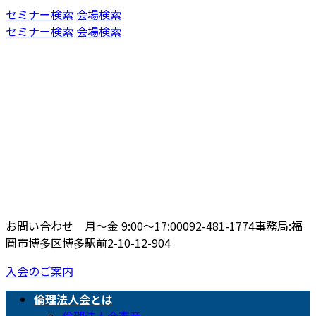
コ
ナ
セミナー検索
会場検索
ン
ビ
セミナー検索
会場検索
テ
ゲ
ン
ー
ツ
シ
へ
ョ
ス
ン
キ
に
ッ
移
プ
動
お問い合わせ 月〜金 9:00〜17:00
092-481-1774
事務局:福
岡市博多区博多駅前2-10-12-904
入会のご案内
倫理法人会とは