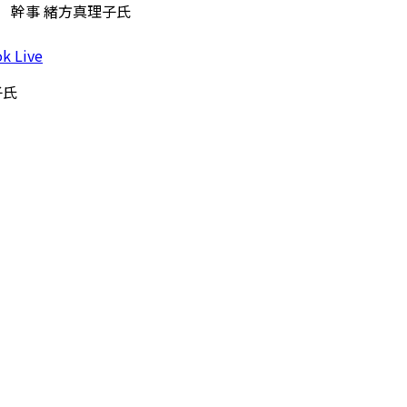
会 幹事 緒方真理子氏
k Live
子氏