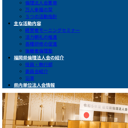
倫理法人会憲章
万人幸福の栞
５つの活動指針
主な活動内容
経営者モーニングセミナー
活力朝礼の推進
各種研修の促進
後継者倫理塾
福岡県倫理法人会の紹介
役員・執行部
委員会紹介
沿革
県内単位法人会情報