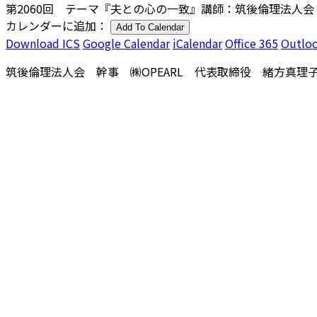
第2060回 テーマ『夫との心の一致』講師：筑後倫理法人
カレンダーに追加：
Add To Calendar
Download ICS
Google Calendar
iCalendar
Office 365
Outloo
筑後倫理法人会 幹事 ㈱OPEARL 代表取締役 緒方真理