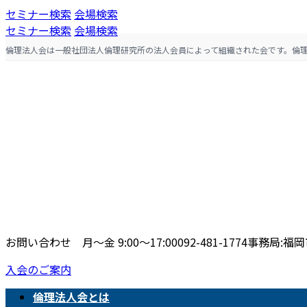
コ
ナ
セミナー検索
会場検索
ン
ビ
セミナー検索
会場検索
テ
ゲ
倫理法人会は一般社団法人倫理研究所の法人会員によって組織された会です。倫
ン
ー
ツ
シ
へ
ョ
ス
ン
キ
に
ッ
移
プ
動
お問い合わせ 月〜金 9:00〜17:00
092-481-1774
事務局:福岡市
入会のご案内
倫理法人会とは